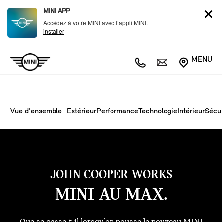
MINI APP
Accédez à votre MINI avec l’appli MINI.
installer
MENU
Vue d'ensemble
Extérieur
Performance
Technologie
Intérieur
Sécur
JOHN COOPER WORKS
MINI AU MAX.
Que se passe-t-il lorsqu’on pousse le nouveau MINI